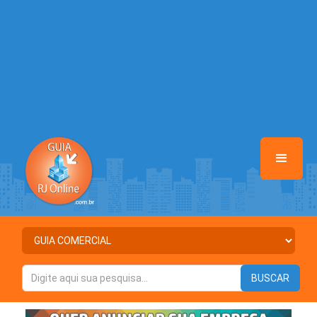
/home/anunciosriodejaneiro/www/class-mb/Seguranca.Class.php
on line
37
Warning
: Illegal string offset 'ATIVO' in
/home/anunciosriodejaneiro/www/class-mb/Seguranca.Class.php
on line
37