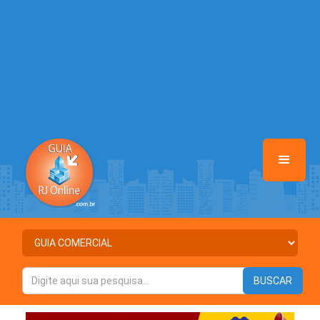
/home/anunciosriodejaneiro/www/class-mb/Seguranca.Class.php
on line
37
Warning
: Illegal string offset 'ATIVO' in
/home/anunciosriodejaneiro/www/class-mb/Seguranca.Class.php
on line
37