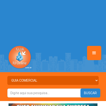
/home/anunciosriodejaneiro/www/class-mb/Seguranca.Class.php
on line
37
Warning
: Illegal string offset 'ATIVO' in
/home/anunciosriodejaneiro/www/class-mb/Seguranca.Class.php
on line
37