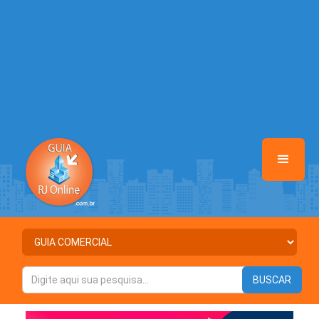
/home/anunciosriodejaneiro/www/class-mb/Seguranca.Class.php
on line
37
Warning
: Illegal string offset 'ATIVO' in
/home/anunciosriodejaneiro/www/class-mb/Seguranca.Class.php
on line
37