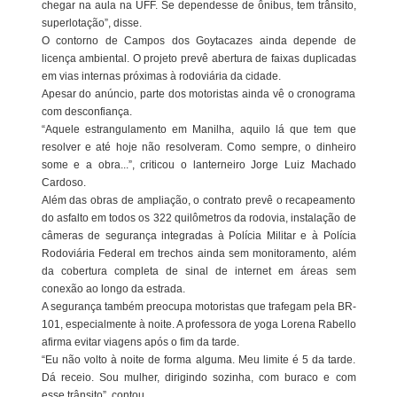
chegar na aula na UFF. Se dependesse de ônibus, tem trânsito,
superlotação”, disse.
O contorno de Campos dos Goytacazes ainda depende de
licença ambiental. O projeto prevê abertura de faixas duplicadas
em vias internas próximas à rodoviária da cidade.
Apesar do anúncio, parte dos motoristas ainda vê o cronograma
com desconfiança.
“Aquele estrangulamento em Manilha, aquilo lá que tem que
resolver e até hoje não resolveram. Como sempre, o dinheiro
some e a obra...”, criticou o lanterneiro Jorge Luiz Machado
Cardoso.
Além das obras de ampliação, o contrato prevê o recapeamento
do asfalto em todos os 322 quilômetros da rodovia, instalação de
câmeras de segurança integradas à Polícia Militar e à Polícia
Rodoviária Federal em trechos ainda sem monitoramento, além
da cobertura completa de sinal de internet em áreas sem
conexão ao longo da estrada.
A segurança também preocupa motoristas que trafegam pela BR-
101, especialmente à noite. A professora de yoga Lorena Rabello
afirma evitar viagens após o fim da tarde.
“Eu não volto à noite de forma alguma. Meu limite é 5 da tarde.
Dá receio. Sou mulher, dirigindo sozinha, com buraco e com
esse trânsito”, contou.