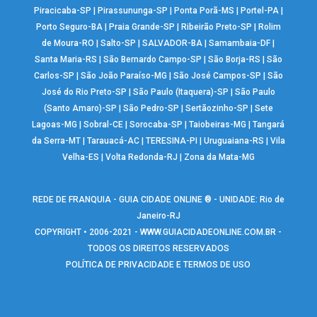
Piracicaba-SP
|
Pirassununga-SP
|
Ponta Porã-MS
|
Portel-PA
|
Porto Seguro-BA
|
Praia Grande-SP
|
Ribeirão Preto-SP
|
Rolim
de Moura-RO
|
Salto-SP
|
SALVADOR-BA
|
Samambaia-DF
|
Santa Maria-RS
|
São Bernardo Campo-SP
|
São Borja-RS
|
São
Carlos-SP
|
São João Paraíso-MG
|
São José Campos-SP
|
São
José do Rio Preto-SP
|
São Paulo (Itaquera)-SP
|
São Paulo
(Santo Amaro)-SP
|
São Pedro-SP
|
Sertãozinho-SP
|
Sete
Lagoas-MG
|
Sobral-CE
|
Sorocaba-SP
|
Taiobeiras-MG
|
Tangará
da Serra-MT
|
Tarauacá-AC
|
TERESINA-PI
|
Uruguaiana-RS
|
Vila
Velha-ES
|
Volta Redonda-RJ
|
Zona da Mata-MG
REDE DE FRANQUIA - GUIA CIDADE ONLINE ® - UNIDADE: Rio de
Janeiro-RJ
COPYRIGHT • 2006-2021 -
WWW.GUIACIDADEONLINE.COM.BR
-
TODOS OS DIREITOS RESERVADOS
POLÍTICA DE PRIVACIDADE E TERMOS DE USO
Warning
: include(google_analytics.php): failed to open stream: No such