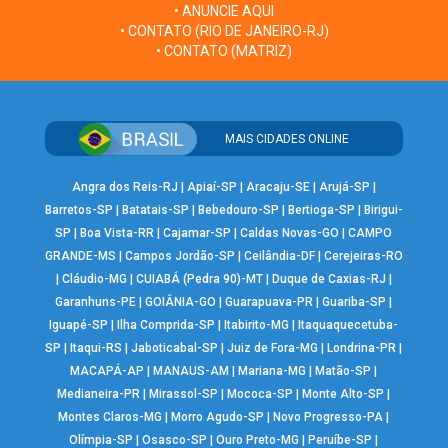
• ANUNCIE AQUI
• CONTATO (RIO DE JANEIRO-RJ)
• CONTATO (MATRIZ)
MAIS CIDADES ONLINE
Angra dos Reis-RJ
|
Apiaí-SP
|
Aracaju-SE
|
Arujá-SP
|
Barretos-SP
|
Batatais-SP
|
Bebedouro-SP
|
Bertioga-SP
|
Birigui-
SP
|
Boa Vista-RR
|
Cajamar-SP
|
Caldas Novas-GO
|
CAMPO
GRANDE-MS
|
Campos Jordão-SP
|
Ceilândia-DF
|
Cerejeiras-RO
|
Cláudio-MG
|
CUIABÁ (Pedra 90)-MT
|
Duque de Caxias-RJ
|
Garanhuns-PE
|
GOIÂNIA-GO
|
Guarapuava-PR
|
Guariba-SP
|
Iguapé-SP
|
Ilha Comprida-SP
|
Itabirito-MG
|
Itaquaquecetuba-
SP
|
Itaqui-RS
|
Jaboticabal-SP
|
Juiz de Fora-MG
|
Londrina-PR
|
MACAPÁ-AP
|
MANAUS-AM
|
Mariana-MG
|
Matão-SP
|
Medianeira-PR
|
Mirassol-SP
|
Mococa-SP
|
Monte Alto-SP
|
Montes Claros-MG
|
Morro Agudo-SP
|
Novo Progresso-PA
|
Olímpia-SP
|
Osasco-SP
|
Ouro Preto-MG
|
Peruíbe-SP
|