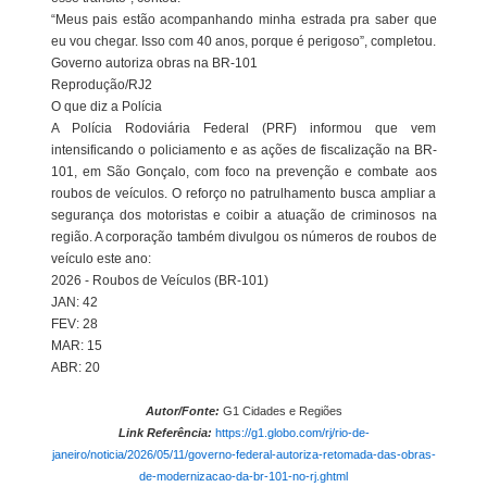
“Meus pais estão acompanhando minha estrada pra saber que
eu vou chegar. Isso com 40 anos, porque é perigoso”, completou.
Governo autoriza obras na BR-101
Reprodução/RJ2
O que diz a Polícia
A Polícia Rodoviária Federal (PRF) informou que vem
intensificando o policiamento e as ações de fiscalização na BR-
101, em São Gonçalo, com foco na prevenção e combate aos
roubos de veículos. O reforço no patrulhamento busca ampliar a
segurança dos motoristas e coibir a atuação de criminosos na
região. A corporação também divulgou os números de roubos de
veículo este ano:
2026 - Roubos de Veículos (BR-101)
JAN: 42
FEV: 28
MAR: 15
ABR: 20
Autor/Fonte:
G1 Cidades e Regiões
Link Referência:
https://g1.globo.com/rj/rio-de-
janeiro/noticia/2026/05/11/governo-federal-autoriza-retomada-das-obras-
de-modernizacao-da-br-101-no-rj.ghtml