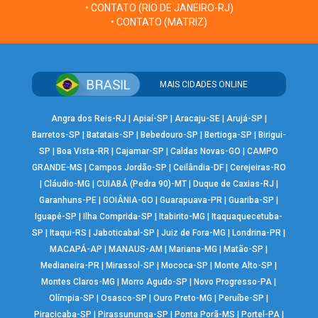
• CONTATO (RIO DE JANEIRO-RJ)
• CONTATO (MATRIZ)
MAIS CIDADES ONLINE
Angra dos Reis-RJ
|
Apiaí-SP
|
Aracaju-SE
|
Arujá-SP
|
Barretos-SP
|
Batatais-SP
|
Bebedouro-SP
|
Bertioga-SP
|
Birigui-
SP
|
Boa Vista-RR
|
Cajamar-SP
|
Caldas Novas-GO
|
CAMPO
GRANDE-MS
|
Campos Jordão-SP
|
Ceilândia-DF
|
Cerejeiras-RO
|
Cláudio-MG
|
CUIABÁ (Pedra 90)-MT
|
Duque de Caxias-RJ
|
Garanhuns-PE
|
GOIÂNIA-GO
|
Guarapuava-PR
|
Guariba-SP
|
Iguapé-SP
|
Ilha Comprida-SP
|
Itabirito-MG
|
Itaquaquecetuba-
SP
|
Itaqui-RS
|
Jaboticabal-SP
|
Juiz de Fora-MG
|
Londrina-PR
|
MACAPÁ-AP
|
MANAUS-AM
|
Mariana-MG
|
Matão-SP
|
Medianeira-PR
|
Mirassol-SP
|
Mococa-SP
|
Monte Alto-SP
|
Montes Claros-MG
|
Morro Agudo-SP
|
Novo Progresso-PA
|
Olímpia-SP
|
Osasco-SP
|
Ouro Preto-MG
|
Peruíbe-SP
|
Piracicaba-SP
|
Pirassununga-SP
|
Ponta Porã-MS
|
Portel-PA
|