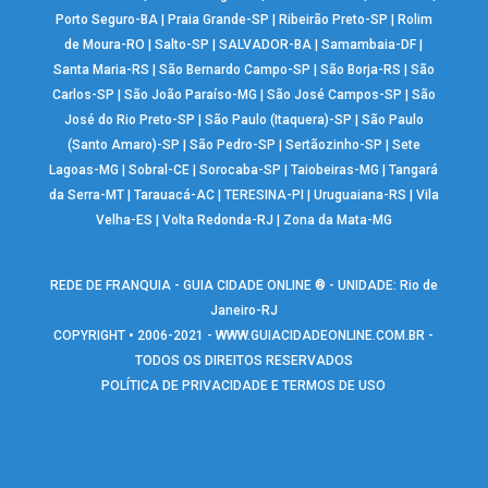
Porto Seguro-BA
|
Praia Grande-SP
|
Ribeirão Preto-SP
|
Rolim
de Moura-RO
|
Salto-SP
|
SALVADOR-BA
|
Samambaia-DF
|
Santa Maria-RS
|
São Bernardo Campo-SP
|
São Borja-RS
|
São
Carlos-SP
|
São João Paraíso-MG
|
São José Campos-SP
|
São
José do Rio Preto-SP
|
São Paulo (Itaquera)-SP
|
São Paulo
(Santo Amaro)-SP
|
São Pedro-SP
|
Sertãozinho-SP
|
Sete
Lagoas-MG
|
Sobral-CE
|
Sorocaba-SP
|
Taiobeiras-MG
|
Tangará
da Serra-MT
|
Tarauacá-AC
|
TERESINA-PI
|
Uruguaiana-RS
|
Vila
Velha-ES
|
Volta Redonda-RJ
|
Zona da Mata-MG
REDE DE FRANQUIA - GUIA CIDADE ONLINE ® - UNIDADE: Rio de
Janeiro-RJ
COPYRIGHT • 2006-2021 -
WWW.GUIACIDADEONLINE.COM.BR
-
TODOS OS DIREITOS RESERVADOS
POLÍTICA DE PRIVACIDADE E TERMOS DE USO
Warning
: include(google_analytics.php): failed to open stream: No such
file or directory in