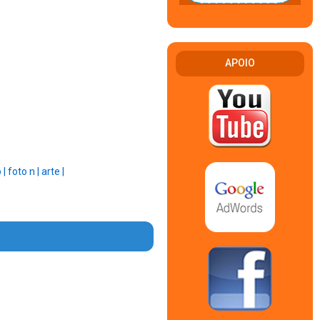
APOIO
 |
foto n |
arte |