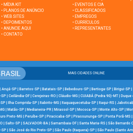
• MÍDIA KIT
• EVENTOS E CIA
• PLANOS DE ANÚNCIO
• CLASSIFICADOS
• WEB SITES
• EMPREGOS
• DEPOIMENTOS
• CURRÍCULOS
• ANUNCIE AQUI
• REPRESENTANTES
• CONTATO
MAIS CIDADES ONLINE
|
Arujá-SP
|
Barretos-SP
|
Batatais-SP
|
Bebedouro-SP
|
Bertioga-SP
|
Birigui-SP
|
-SP
|
Ceilândia-DF
|
Cerejeiras-RO
|
Cláudio-MG
|
CUIABÁ (Pedra 90)-MT
|
Duque 
-SP
|
Ilha Comprida-SP
|
Itabirito-MG
|
Itaquaquecetuba-SP
|
Itaqui-RS
|
Jabotica
-MG
|
Matão-SP
|
Medianeira-PR
|
Mirassol-SP
|
Mococa-SP
|
Monte Alto-SP
|
Mon
uro Preto-MG
|
Peruíbe-SP
|
Piracicaba-SP
|
Pirassununga-SP
|
Ponta Porã-MS
RO
|
Salto-SP
|
SALVADOR-BA
|
Samambaia-DF
|
Santa Maria-RS
|
São Bernardo
-SP
|
São José do Rio Preto-SP
|
São Paulo (Itaquera)-SP
|
São Paulo (Santo Am