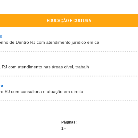
EDUCAÇÃO E CULTURA
o
enho de Dentro RJ com atendimento jurídico em ca
á RJ com atendimento nas áreas cível, trabalh
re
gre RJ com consultoria e atuação em direito
Páginas:
1
-