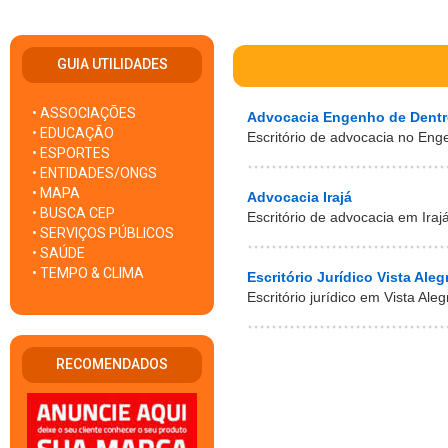
GUIA UTILIDADES
• ASSOCIAÇÕES
Advocacia Engenho de Dentr
• EDUCAÇÃO
Escritório de advocacia no Eng
• ESPORTES
• ENTIDADES/ONGS
• MAPA
Advocacia Irajá
• BUSCA CEP
Escritório de advocacia em Iraj
• SERVIÇOS PÚBLICOS
• SAÚDE
• TEMPO & CLIMA
Escritório Jurídico Vista Aleg
Escritório jurídico em Vista Ale
RECOMENDADOS