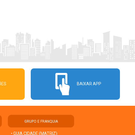
ÕES
BAIXAR APP
GRUPO E FRANQUIA
• GUIA CIDADE (MATRIZ)