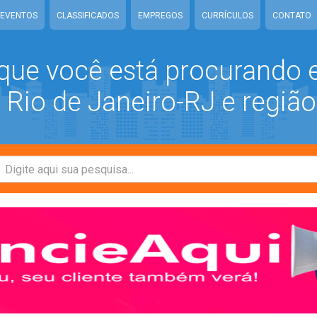
EVENTOS
CLASSIFICADOS
EMPREGOS
CURRÍCULOS
CONTATO
que você está procurando
Rio de Janeiro-RJ e região