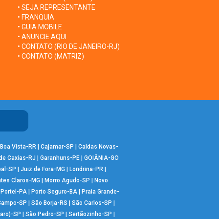
• SEJA REPRESENTANTE
• FRANQUIA
• GUIA MOBILE
• ANUNCIE AQUI
• CONTATO (RIO DE JANEIRO-RJ)
• CONTATO (MATRIZ)
Boa Vista-RR
|
Cajamar-SP
|
Caldas Novas-
de Caxias-RJ
|
Garanhuns-PE
|
GOIÂNIA-GO
bal-SP
|
Juiz de Fora-MG
|
Londrina-PR
|
tes Claros-MG
|
Morro Agudo-SP
|
Novo
|
Portel-PA
|
Porto Seguro-BA
|
Praia Grande-
 Campo-SP
|
São Borja-RS
|
São Carlos-SP
|
aro)-SP
|
São Pedro-SP
|
Sertãozinho-SP
|