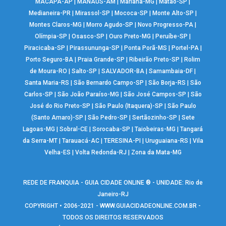
MACAPÁ-AP
|
MANAUS-AM
|
Mariana-MG
|
Matão-SP
|
Medianeira-PR
|
Mirassol-SP
|
Mococa-SP
|
Monte Alto-SP
|
Montes Claros-MG
|
Morro Agudo-SP
|
Novo Progresso-PA
|
Olímpia-SP
|
Osasco-SP
|
Ouro Preto-MG
|
Peruíbe-SP
|
Piracicaba-SP
|
Pirassununga-SP
|
Ponta Porã-MS
|
Portel-PA
|
Porto Seguro-BA
|
Praia Grande-SP
|
Ribeirão Preto-SP
|
Rolim
de Moura-RO
|
Salto-SP
|
SALVADOR-BA
|
Samambaia-DF
|
Santa Maria-RS
|
São Bernardo Campo-SP
|
São Borja-RS
|
São
Carlos-SP
|
São João Paraíso-MG
|
São José Campos-SP
|
São
José do Rio Preto-SP
|
São Paulo (Itaquera)-SP
|
São Paulo
(Santo Amaro)-SP
|
São Pedro-SP
|
Sertãozinho-SP
|
Sete
Lagoas-MG
|
Sobral-CE
|
Sorocaba-SP
|
Taiobeiras-MG
|
Tangará
da Serra-MT
|
Tarauacá-AC
|
TERESINA-PI
|
Uruguaiana-RS
|
Vila
Velha-ES
|
Volta Redonda-RJ
|
Zona da Mata-MG
REDE DE FRANQUIA - GUIA CIDADE ONLINE ® - UNIDADE: Rio de
Janeiro-RJ
COPYRIGHT • 2006-2021 -
WWW.GUIACIDADEONLINE.COM.BR
-
TODOS OS DIREITOS RESERVADOS