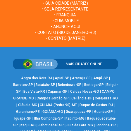
• GUIA CIDADE (MATRIZ)
• SEJA REPRESENTANTE
• FRANQUIA
• GUIA MOBILE
• ANUNCIE AQUI
• CONTATO (RIO DE JANEIRO-RJ)
• CONTATO (MATRIZ)
MAIS CIDADES ONLINE
Angra dos Reis-RJ
|
Apiaí-SP
|
Aracaju-SE
|
Arujá-SP
|
Barretos-SP
|
Batatais-SP
|
Bebedouro-SP
|
Bertioga-SP
|
Birigui-
SP
|
Boa Vista-RR
|
Cajamar-SP
|
Caldas Novas-GO
|
CAMPO
GRANDE-MS
|
Campos Jordão-SP
|
Ceilândia-DF
|
Cerejeiras-RO
|
Cláudio-MG
|
CUIABÁ (Pedra 90)-MT
|
Duque de Caxias-RJ
|
Garanhuns-PE
|
GOIÂNIA-GO
|
Guarapuava-PR
|
Guariba-SP
|
Iguapé-SP
|
Ilha Comprida-SP
|
Itabirito-MG
|
Itaquaquecetuba-
SP
|
Itaqui-RS
|
Jaboticabal-SP
|
Juiz de Fora-MG
|
Londrina-PR
|