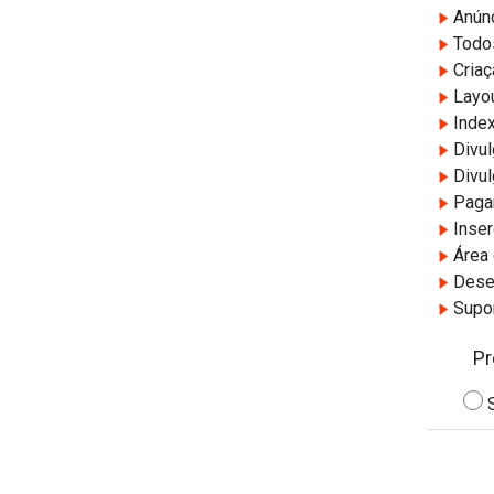
Anúnc
Todos
Criaç
Layo
Index
Divul
Divul
Pagam
Inser
Área 
Desem
Supor
Pr
S