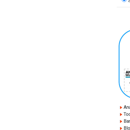
S
Anú
Tod
Ban
Blo