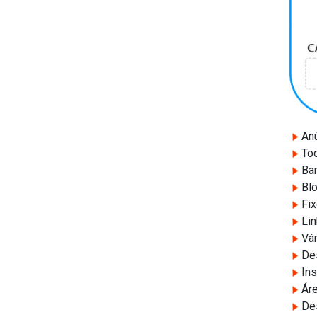
Anú
Tod
Ban
Blo
Fix
Lin
Vár
Des
Ins
Áre
Des