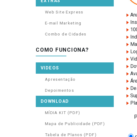
EXTRAS
Web Site Express
Anú
Ins
E-mail Marketing
100
Combo de Cidades
Ind
Map
COMO FUNCIONA?
Log
Vid
Dow
VIDEOS
Ava
Apresentação
Áre
Des
Depoimentos
Sup
DOWNLOAD
Pla
MÍDIA KIT (PDF)
Mapa de Publicidade (PDF)
Tabela de Planos (PDF)