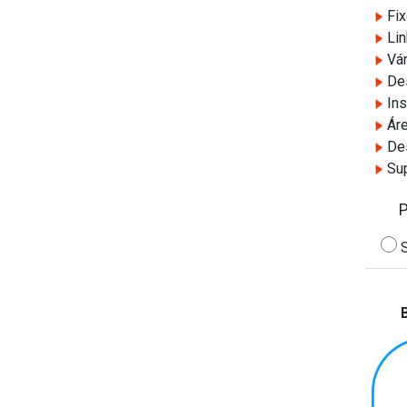
Fix
Lin
Vár
Des
Ins
Áre
Des
Sup
S