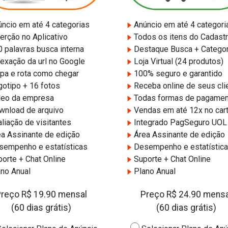
ncio em até 4 categorias
Anúncio em até 4 categori
erção no Aplicativo
Todos os itens do Cadastr
 palavras busca interna
Destaque Busca + Categor
exação da url no Google
Loja Virtual (24 produtos)
a e rota como chegar
100% seguro e garantido
otipo + 16 fotos
Receba online de seus cli
eo da empresa
Todas formas de pagamen
nload de arquivo
Vendas em até 12x no car
liação de visitantes
Integrado PagSeguro UOL
a Assinante de edição
Área Assinante de edição
empenho e estatísticas
Desempenho e estatístic
orte + Chat Online
Suporte + Chat Online
no Anual
Plano Anual
Preço R$ 19.90 mensal
Preço R$ 24.90 mensa
(60 dias grátis)
(60 dias grátis)