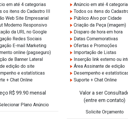
io em até 4 categorias
Anúncio em até 4 categori
 os itens do Cadastro III
Todos os itens do Cadastro
ão Web Site Empresarial
Público Alvo por Cidade
ut Moderno Responsivo
Criação da Peça (imagem)
ação da URL no Google
Disparo de hora em hora
gação Redes Sociais
Datas Comemorativas
gação E-mail Marketing
Ofertas e Promoções
ento online (pagseguro)
Importação de Listas
ção de Banner Lateral
Inserção link externo ou in
de edição do site
Área Assinante de edição
penho e estatísticas
Desempenho e estatística
te + Chat Online
Suporte + Chat Online
eço R$ 99.90 mensal
Valor a ser Consultad
(entre em contato)
elecionar Plano Anúncio
Solicite Orçamento