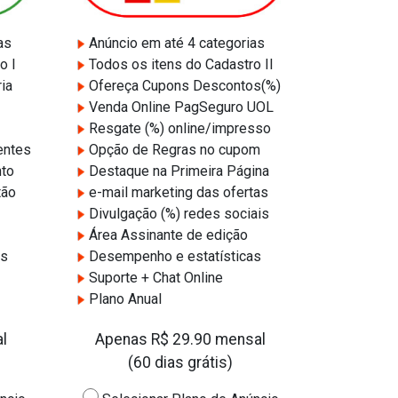
as
Anúncio em até 4 categorias
o I
Todos os itens do Cadastro II
ia
Ofereça Cupons Descontos(%)
Venda Online PagSeguro UOL
Resgate (%) online/impresso
entes
Opção de Regras no cupom
to
Destaque na Primeira Página
tão
e-mail marketing das ofertas
Divulgação (%) redes sociais
Área Assinante de edição
as
Desempenho e estatísticas
Suporte + Chat Online
Plano Anual
l
Apenas R$ 29.90 mensal
(60 dias grátis)