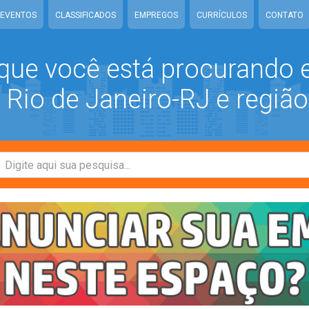
EVENTOS
CLASSIFICADOS
EMPREGOS
CURRÍCULOS
CONTATO
que você está procurando
Rio de Janeiro-RJ e região