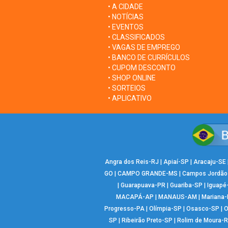
• A CIDADE
• NOTÍCIAS
• EVENTOS
• CLASSIFICADOS
• VAGAS DE EMPREGO
• BANCO DE CURRÍCULOS
• CUPOM DESCONTO
• SHOP ONLINE
• SORTEIOS
• APLICATIVO
Angra dos Reis-RJ
|
Apiaí-SP
|
Aracaju-SE
GO
|
CAMPO GRANDE-MS
|
Campos Jordão
|
Guarapuava-PR
|
Guariba-SP
|
Iguapé
MACAPÁ-AP
|
MANAUS-AM
|
Mariana
Progresso-PA
|
Olímpia-SP
|
Osasco-SP
|
O
SP
|
Ribeirão Preto-SP
|
Rolim de Moura-