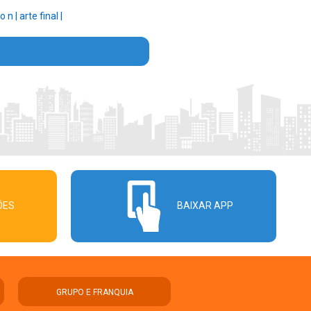
o n |
arte final |
ÕES
BAIXAR APP
GRUPO E FRANQUIA