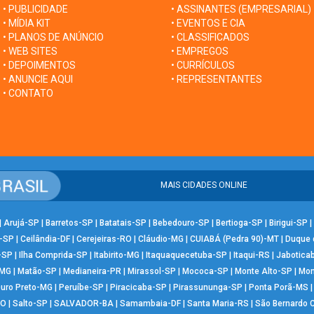
• PUBLICIDADE
• ASSINANTES (EMPRESARIAL)
• MÍDIA KIT
• EVENTOS E CIA
• PLANOS DE ANÚNCIO
• CLASSIFICADOS
• WEB SITES
• EMPREGOS
• DEPOIMENTOS
• CURRÍCULOS
• ANUNCIE AQUI
• REPRESENTANTES
• CONTATO
MAIS CIDADES ONLINE
|
Arujá-SP
|
Barretos-SP
|
Batatais-SP
|
Bebedouro-SP
|
Bertioga-SP
|
Birigui-SP
|
-SP
|
Ceilândia-DF
|
Cerejeiras-RO
|
Cláudio-MG
|
CUIABÁ (Pedra 90)-MT
|
Duque 
-SP
|
Ilha Comprida-SP
|
Itabirito-MG
|
Itaquaquecetuba-SP
|
Itaqui-RS
|
Jabotica
-MG
|
Matão-SP
|
Medianeira-PR
|
Mirassol-SP
|
Mococa-SP
|
Monte Alto-SP
|
Mon
uro Preto-MG
|
Peruíbe-SP
|
Piracicaba-SP
|
Pirassununga-SP
|
Ponta Porã-MS
RO
|
Salto-SP
|
SALVADOR-BA
|
Samambaia-DF
|
Santa Maria-RS
|
São Bernardo