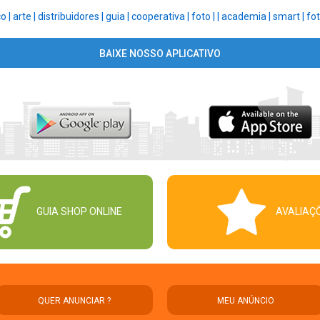
o |
arte |
distribuidores |
guia |
cooperativa |
foto |
|
academia |
smart |
fot
BAIXE NOSSO APLICATIVO
GUIA SHOP ONLINE
AVALIAÇ
QUER ANUNCIAR ?
MEU ANÚNCIO