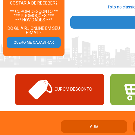
GOSTARIA DE RECEBER?
foto no classic
** CUPOM DESCONTO **
*** PROMOÇÕES ***
*** NOVIDADES ***
DO GUIA RJ ONLINE EM SEU
E-MAIL?
CUPOM DESCONTO
GUIA