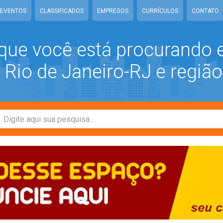
EVENTOS
CLASSIFICADOS
EMPREGOS
CURRÍCULOS
CONTATO
que você está procurando
Rio de Janeiro-RJ e região