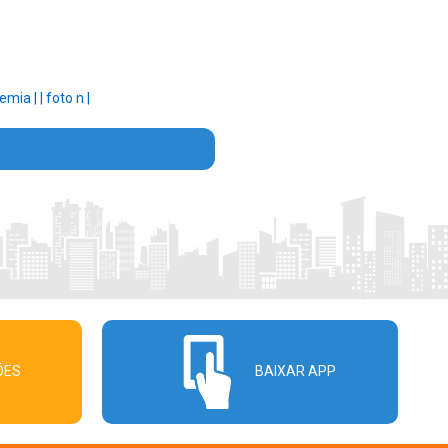
emia |
|
foto n |
ÕES
BAIXAR APP