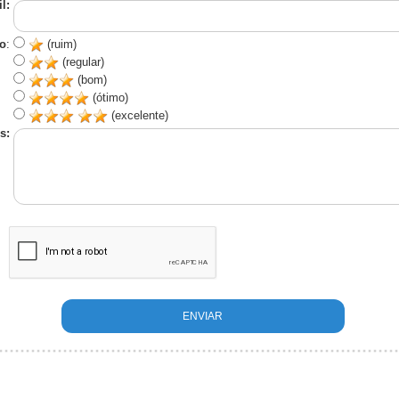
l:
o
:
(ruim)
(regular)
(bom)
(ótimo)
(excelente)
s: