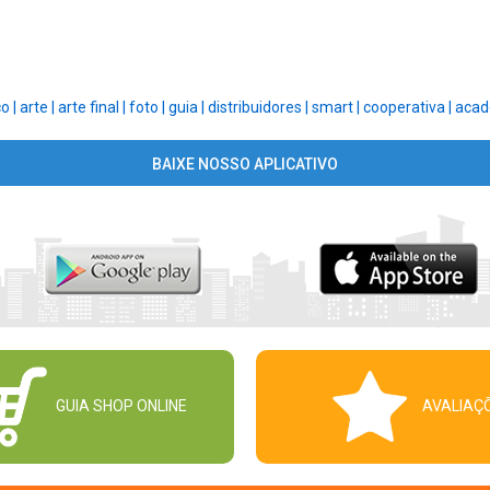
o |
arte |
arte final |
foto |
guia |
distribuidores |
smart |
cooperativa |
acad
BAIXE NOSSO APLICATIVO
GUIA SHOP ONLINE
AVALIAÇ