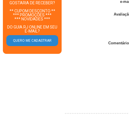
e-mai
GOSTARIA DE RECEBER?
** CUPOM DESCONTO **
Avaliaçã
*** PROMOÇÕES ***
*** NOVIDADES ***
DO GUIA RJ ONLINE EM SEU
E-MAIL?
Comentário