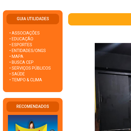
GUIA UTILIDADES
• ASSOCIAÇÕES
• EDUCAÇÃO
• ESPORTES
• ENTIDADES/ONGS
• MAPA
• BUSCA CEP
• SERVIÇOS PÚBLICOS
• SAÚDE
• TEMPO & CLIMA
RECOMENDADOS